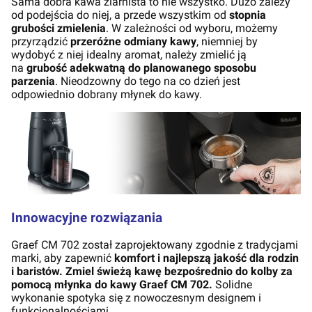
Sama dobra kawa ziarnista to nie wszystko. Dużo zależy
od podejścia do niej, a przede wszystkim od
stopnia
grubości zmielenia
. W zależności od wyboru, możemy
przyrządzić
przeróżne odmiany kawy
, niemniej by
wydobyć z niej idealny aromat, należy zmielić ją
na
grubość adekwatną do planowanego sposobu
parzenia
. Nieodzowny do tego na co dzień jest
odpowiednio dobrany młynek do kawy.
Innowacyjne rozwiązania
Graef CM 702 został zaprojektowany zgodnie z tradycjami
marki, aby zapewnić
komfort i najlepszą jakość dla rodzin
i baristów. Zmiel świeżą kawę bezpośrednio do kolby za
pomocą młynka do kawy Graef CM 702.
Solidne
wykonanie spotyka się z nowoczesnym designem i
funkcjonalnościami.