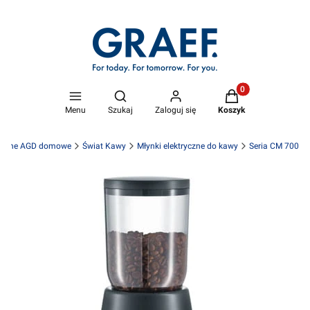
Produkty w koszyk
Otwórz wyszukiwarkę
Menu
Szukaj
Zaloguj się
Koszyk
luzywne AGD domowe
Świat Kawy
Młynki elektryczne do kawy
Seria CM 700