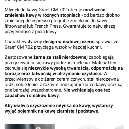
Młynek do kawy Graef CM 702 oferuje
możliwość
zmielenia kawy w różnych stopniach
- od bardzo drobno
zmielonej do espresso po grube zmielenie do kawy
filtrowanej lub French Press. Gwarantuje to największą
przyjemność z picia kawy.
Charakterystyczny
design w matowej czerni
sprawia, że
Graef CM 702 przyciąga wzrok w każdej kuchni.
Zastosowane
żarna ze stali nierdzewnej
zapobiegają
przegrzewaniu się kawy podczas mielenia. Materiał ten
cechuje się
niezwykle wysoką trwałością, odpornością na
korozję oraz łatwością w utrzymaniu czystości.
W
przeciwieństwie do żaren ceramicznych, stal nierdzewna
radzi sobie lepiej z różnymi rodzajami ziaren kawy oraz są
one bardziej wszechstronne.
Nie wchłaniają one też
zapachów i smaków kawy.
Aby ułatwić czyszczenie młynka do kawy, wystarczy
wyjąć pojemnik na kawę ziarnistą i podstawę.