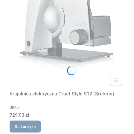
Krajalnica elektryczna Graef Style S12 (Srebrna)
PRODUCENT
GRAEF
Cena
729,90 zł
Do koszyka