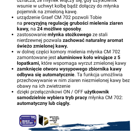
oznacza, że
młynek włączy się, gdy użytkownik
wsunie w uchwyt kolbę bądź dołączy do młynka
pojemnik na zmieloną kawę.
urządzenie Graef CM 702 pozwoli Tobie
na
precyzyjną regulację grubości mielenia ziaren
kawy,
na
24 możliwe sposoby
.
zastosowanie
młynka stożkowego
ze stali
nierdzewnej pozwala
zachować naturalny aromat
świeżo zmielonej kawy.
w dolnej części komory mielenia młynka CM 702
zamontowane jest
aluminiowe koło wirujące z 5
łopatkami,
które
wspomaga wyrzut zmielonej kawy
zamknięcie otworu wysypowego zbiornika kawy
odbywa się automatycznie
. Ta funkcja umożliwia
przechowywanie w nim ziaren niezmielonej kawy bez
obawy na ich zwietrzenie
dzięki przełącznikowi ON / OFF
użytkownik
samodzielnie wybiera tryb pracy
młynka CM 702:
automatyczny lub ciągły.