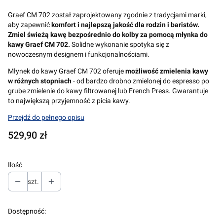
Graef CM 702 został zaprojektowany zgodnie z tradycjami marki,
aby zapewnić
komfort i najlepszą jakość dla rodzin i baristów.
Zmiel świeżą kawę bezpośrednio do kolby za pomocą młynka do
kawy Graef CM 702.
Solidne wykonanie spotyka się z
nowoczesnym designem i funkcjonalnościami.
Młynek do kawy Graef CM 702 oferuje
możliwość zmielenia kawy
w różnych stopniach
- od bardzo drobno zmielonej do espresso po
grube zmielenie do kawy filtrowanej lub French Press. Gwarantuje
to największą przyjemność z picia kawy.
Przejdź do pełnego opisu
Cena
529,90 zł
Ilość
szt.
Dostępność: