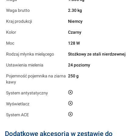
Waga brutto
2.30 kg
Kraj produkcji
Niemcy
Kolor
Czarny
Moc
128 W
Rodzaj młynka mielącego
Stożkowy ze stali nierdzewnej
Ustawienia mielenia
24 poziomy
Pojemność pojemnika na ziarna
250 g
kawy
nie
System antystatyczny
nie
Wyświetlacz
nie
System ACE
Dodatkowe akcesoria w zestawie do