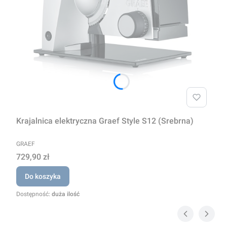
Krajalnica elektryczna Graef Style S12 (Srebrna)
PRODUCENT
GRAEF
Cena
729,90 zł
Do koszyka
Dostępność:
duża ilość