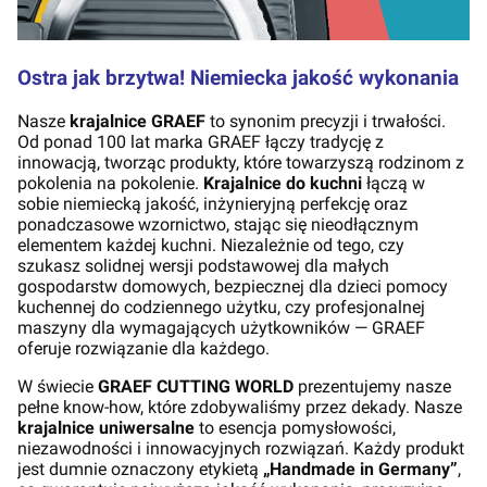
Ostra jak brzytwa! Niemiecka jakość wykonania
Nasze
krajalnice GRAEF
to synonim precyzji i trwałości.
Od ponad 100 lat marka GRAEF łączy tradycję z
innowacją, tworząc produkty, które towarzyszą rodzinom z
pokolenia na pokolenie.
Krajalnice do kuchni
łączą w
sobie niemiecką jakość, inżynieryjną perfekcję oraz
ponadczasowe wzornictwo, stając się nieodłącznym
elementem każdej kuchni. Niezależnie od tego, czy
szukasz solidnej wersji podstawowej dla małych
gospodarstw domowych, bezpiecznej dla dzieci pomocy
kuchennej do codziennego użytku, czy profesjonalnej
maszyny dla wymagających użytkowników — GRAEF
oferuje rozwiązanie dla każdego.
W świecie
GRAEF CUTTING WORLD
prezentujemy nasze
pełne know-how, które zdobywaliśmy przez dekady. Nasze
krajalnice uniwersalne
to esencja pomysłowości,
niezawodności i innowacyjnych rozwiązań. Każdy produkt
jest dumnie oznaczony etykietą
„Handmade in Germany”
,