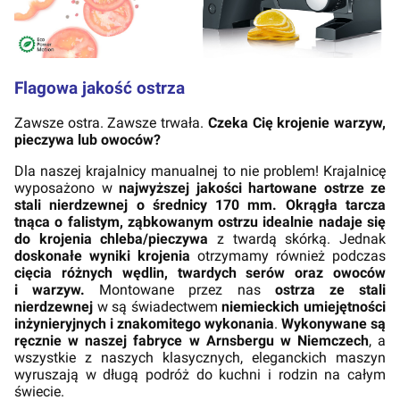
Flagowa jakość ostrza
Zawsze ostra. Zawsze trwała.
Czeka Cię krojenie warzyw,
pieczywa lub owoców?
Dla naszej krajalnicy manualnej to nie problem! Krajalnicę
wyposażono w
najwyższej jakości hartowane ostrze ze
stali nierdzewnej o średnicy 170 mm.
Okrągła tarcza
tnąca o falistym, ząbkowanym ostrzu idealnie nadaje się
do krojenia chleba/pieczywa
z twardą skórką. Jednak
doskonałe wyniki krojenia
otrzymamy również podczas
cięcia różnych wędlin, twardych serów oraz owoców
i warzyw.
Montowane przez nas
ostrza ze stali
nierdzewnej
w są świadectwem
niemieckich umiejętności
inżynieryjnych i znakomitego wykonania
.
Wykonywane są
ręcznie w naszej fabryce w Arnsbergu w Niemczech
, a
wszystkie z naszych klasycznych, eleganckich maszyn
wyruszają w długą podróż do kuchni i rodzin na całym
świecie.