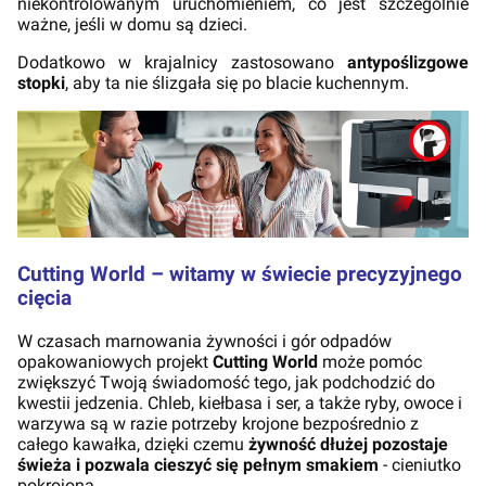
niekontrolowanym uruchomieniem, co jest szczególnie
ważne, jeśli w domu są dzieci.
Dodatkowo w krajalnicy zastosowano
antypoślizgowe
stopki
, aby ta nie ślizgała się po blacie kuchennym.
Cutting World – witamy w świecie precyzyjnego
cięcia
W czasach marnowania żywności i gór odpadów
opakowaniowych projekt
Cutting World
może pomóc
zwiększyć Twoją świadomość tego, jak podchodzić do
kwestii jedzenia. Chleb, kiełbasa i ser, a także ryby, owoce i
warzywa są w razie potrzeby krojone bezpośrednio z
całego kawałka, dzięki czemu
żywność dłużej pozostaje
świeża i pozwala cieszyć się pełnym smakiem
- cieniutko
pokrojona.