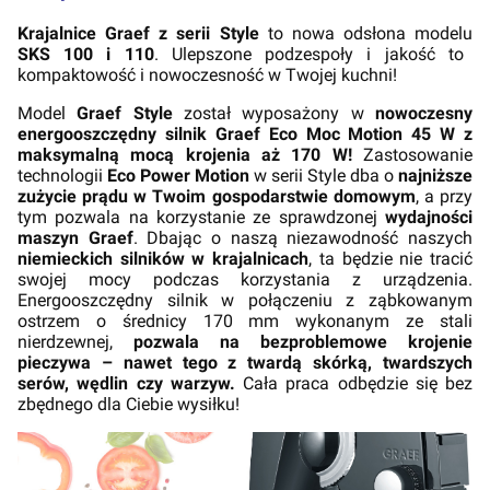
Krajalnice Graef z serii Style
to nowa odsłona modelu
SKS 100 i 110
. Ulepszone podzespoły i jakość to
kompaktowość i nowoczesność w Twojej kuchni!
Model
Graef Style
został wyposażony w
nowoczesny
energooszczędny silnik Graef Eco Moc Motion 45 W z
maksymalną mocą krojenia aż 170 W!
Zastosowanie
technologii
Eco Power Motion
w serii Style dba o
najniższe
zużycie prądu w Twoim gospodarstwie domowym
, a przy
tym pozwala na korzystanie ze sprawdzonej
wydajności
maszyn Graef
. Dbając o naszą niezawodność naszych
niemieckich silników w krajalnicach
, ta będzie nie tracić
swojej mocy podczas korzystania z urządzenia.
Energooszczędny silnik w połączeniu z ząbkowanym
ostrzem o średnicy 170 mm wykonanym ze stali
nierdzewnej,
pozwala na bezproblemowe krojenie
pieczywa – nawet tego z twardą skórką, twardszych
serów, wędlin czy warzyw.
Cała praca odbędzie się bez
zbędnego dla Ciebie wysiłku!