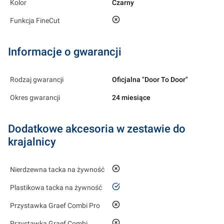
Kolor
Czarny
nie
Funkcja FineCut
Informacje o gwarancji
Rodzaj gwarancji
Oficjalna "Door To Door"
Okres gwarancji
24 miesiące
Dodatkowe akcesoria w zestawie do
krajalnicy
nie
Nierdzewna tacka na żywność
tak
Plastikowa tacka na żywność
nie
Przystawka Graef Combi Pro
nie
Przystawka Graef Combi