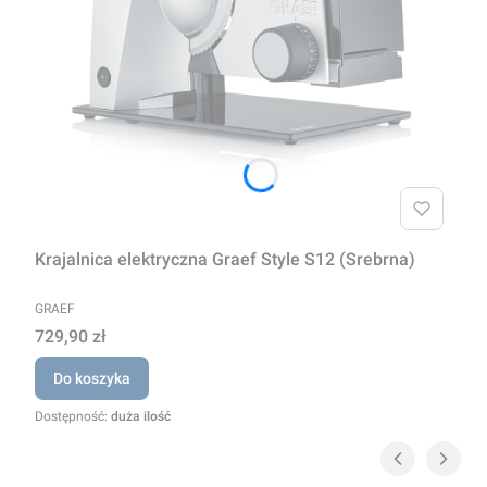
Krajalnica elektryczna Graef Style S12 (Srebrna)
PRODUCENT
GRAEF
Cena
729,90 zł
Do koszyka
Dostępność:
duża ilość