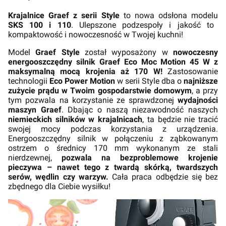
Krajalnice Graef z serii Style
to nowa odsłona modelu
SKS 100 i 110
. Ulepszone podzespoły i jakość to
kompaktowość i nowoczesność w Twojej kuchni!
Model
Graef Style
został wyposażony w
nowoczesny
energooszczędny silnik Graef Eco Moc Motion 45 W z
maksymalną mocą krojenia aż 170 W!
Zastosowanie
technologii
Eco Power Motion
w serii Style dba o
najniższe
zużycie prądu w Twoim gospodarstwie domowym
, a przy
tym pozwala na korzystanie ze sprawdzonej
wydajności
maszyn Graef
. Dbając o naszą niezawodność naszych
niemieckich silników w krajalnicach
, ta będzie nie tracić
swojej mocy podczas korzystania z urządzenia.
Energooszczędny silnik w połączeniu z ząbkowanym
ostrzem o średnicy 170 mm wykonanym ze stali
nierdzewnej,
pozwala na bezproblemowe krojenie
pieczywa – nawet tego z twardą skórką, twardszych
serów, wędlin czy warzyw.
Cała praca odbędzie się bez
zbędnego dla Ciebie wysiłku!