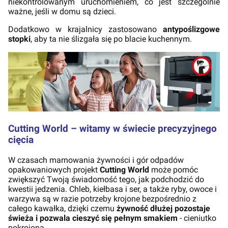
niekontrolowanym uruchomieniem, co jest szczególnie
ważne, jeśli w domu są dzieci.
Dodatkowo w krajalnicy zastosowano
antypoślizgowe
stopki
, aby ta nie ślizgała się po blacie kuchennym.
Cutting World – witamy w świecie precyzyjnego
cięcia
W czasach marnowania żywności i gór odpadów
opakowaniowych projekt
Cutting World
może pomóc
zwiększyć Twoją świadomość tego, jak podchodzić do
kwestii jedzenia. Chleb, kiełbasa i ser, a także ryby, owoce i
warzywa są w razie potrzeby krojone bezpośrednio z
całego kawałka, dzięki czemu
żywność dłużej pozostaje
świeża i pozwala cieszyć się pełnym smakiem
- cieniutko
pokrojona.