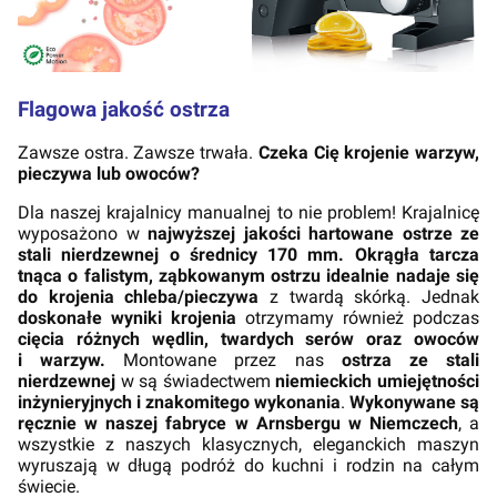
Flagowa jakość ostrza
Zawsze ostra. Zawsze trwała.
Czeka Cię krojenie warzyw,
pieczywa lub owoców?
Dla naszej krajalnicy manualnej to nie problem! Krajalnicę
wyposażono w
najwyższej jakości hartowane ostrze ze
stali nierdzewnej o średnicy 170 mm.
Okrągła tarcza
tnąca o falistym, ząbkowanym ostrzu idealnie nadaje się
do krojenia chleba/pieczywa
z twardą skórką. Jednak
doskonałe wyniki krojenia
otrzymamy również podczas
cięcia różnych wędlin, twardych serów oraz owoców
i warzyw.
Montowane przez nas
ostrza ze stali
nierdzewnej
w są świadectwem
niemieckich umiejętności
inżynieryjnych i znakomitego wykonania
.
Wykonywane są
ręcznie w naszej fabryce w Arnsbergu w Niemczech
, a
wszystkie z naszych klasycznych, eleganckich maszyn
wyruszają w długą podróż do kuchni i rodzin na całym
świecie.