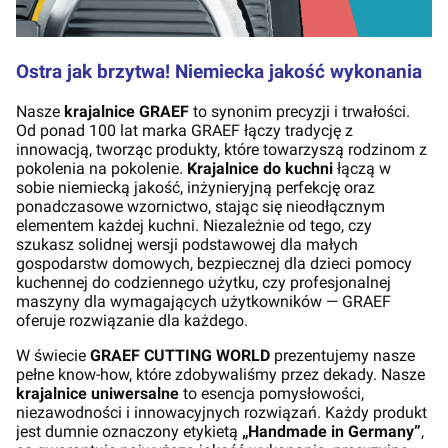
Ostra jak brzytwa! Niemiecka jakość wykonania
Nasze
krajalnice GRAEF
to synonim precyzji i trwałości.
Od ponad 100 lat marka GRAEF łączy tradycję z
innowacją, tworząc produkty, które towarzyszą rodzinom z
pokolenia na pokolenie.
Krajalnice do kuchni
łączą w
sobie niemiecką jakość, inżynieryjną perfekcję oraz
ponadczasowe wzornictwo, stając się nieodłącznym
elementem każdej kuchni. Niezależnie od tego, czy
szukasz solidnej wersji podstawowej dla małych
gospodarstw domowych, bezpiecznej dla dzieci pomocy
kuchennej do codziennego użytku, czy profesjonalnej
maszyny dla wymagających użytkowników — GRAEF
oferuje rozwiązanie dla każdego.
W świecie
GRAEF CUTTING WORLD
prezentujemy nasze
pełne know-how, które zdobywaliśmy przez dekady. Nasze
krajalnice uniwersalne
to esencja pomysłowości,
niezawodności i innowacyjnych rozwiązań. Każdy produkt
jest dumnie oznaczony etykietą
„Handmade in Germany”
,