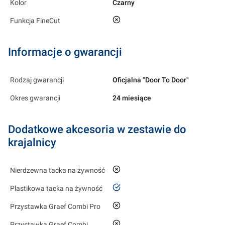
Kolor
Czarny
nie
Funkcja FineCut
Informacje o gwarancji
Rodzaj gwarancji
Oficjalna "Door To Door"
Okres gwarancji
24 miesiące
Dodatkowe akcesoria w zestawie do
krajalnicy
nie
Nierdzewna tacka na żywność
tak
Plastikowa tacka na żywność
nie
Przystawka Graef Combi Pro
nie
Przystawka Graef Combi