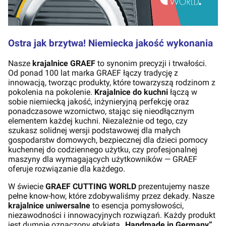
Ostra jak brzytwa! Niemiecka jakość wykonania
Nasze
krajalnice GRAEF
to synonim precyzji i trwałości.
Od ponad 100 lat marka GRAEF łączy tradycję z
innowacją, tworząc produkty, które towarzyszą rodzinom z
pokolenia na pokolenie.
Krajalnice do kuchni
łączą w
sobie niemiecką jakość, inżynieryjną perfekcję oraz
ponadczasowe wzornictwo, stając się nieodłącznym
elementem każdej kuchni. Niezależnie od tego, czy
szukasz solidnej wersji podstawowej dla małych
gospodarstw domowych, bezpiecznej dla dzieci pomocy
kuchennej do codziennego użytku, czy profesjonalnej
maszyny dla wymagających użytkowników — GRAEF
oferuje rozwiązanie dla każdego.
W świecie
GRAEF CUTTING WORLD
prezentujemy nasze
pełne know-how, które zdobywaliśmy przez dekady. Nasze
krajalnice uniwersalne
to esencja pomysłowości,
niezawodności i innowacyjnych rozwiązań. Każdy produkt
jest dumnie oznaczony etykietą
„Handmade in Germany”
,