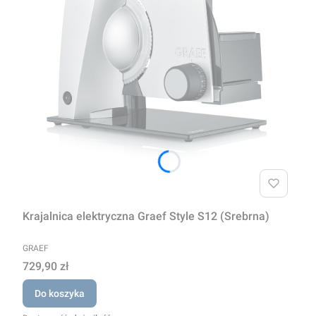
Krajalnica elektryczna Graef Style S12 (Srebrna)
PRODUCENT
GRAEF
Cena
729,90 zł
Do koszyka