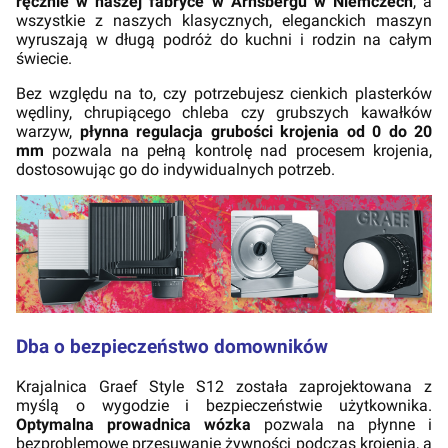
ręcznie w naszej fabryce w Arnsbergu w Niemczech
, a
wszystkie z naszych klasycznych, eleganckich maszyn
wyruszają w długą podróż do kuchni i rodzin na całym
świecie.
Bez względu na to, czy potrzebujesz cienkich plasterków
wędliny, chrupiącego chleba czy grubszych kawałków
warzyw,
płynna regulacja grubości krojenia od 0 do 20
mm
pozwala na pełną kontrolę nad procesem krojenia,
dostosowując go do indywidualnych potrzeb.
Dba o bezpieczeństwo domowników
Krajalnica Graef Style S12 została zaprojektowana z
myślą o wygodzie i bezpieczeństwie użytkownika.
Optymalna prowadnica wózka
pozwala na płynne i
bezproblemowe przesuwanie żywności podczas krojenia, a