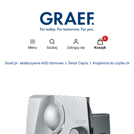
Produkty w koszyk
Otwórz wyszukiwarkę
Menu
Szukaj
Zaloguj się
Koszyk
Graef.pl - ekskluzywne AGD domowe
Świat Cięcia
Krajalnice do użytku do