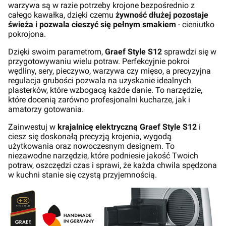
warzywa są w razie potrzeby krojone bezpośrednio z
całego kawałka, dzięki czemu
żywność dłużej pozostaje
świeża i pozwala cieszyć się pełnym smakiem
- cieniutko
pokrojona.
Dzięki swoim parametrom,
Graef Style S12
sprawdzi się w
przygotowywaniu wielu potraw. Perfekcyjnie pokroi
wędliny, sery, pieczywo, warzywa czy mięso, a precyzyjna
regulacja grubości pozwala na uzyskanie idealnych
plasterków, które wzbogacą każde danie. To narzędzie,
które docenią zarówno profesjonalni kucharze, jak i
amatorzy gotowania.
Zainwestuj w
krajalnicę elektryczną Graef Style S12
i
ciesz się doskonałą precyzją krojenia, wygodą
użytkowania oraz nowoczesnym designem. To
niezawodne narzędzie, które podniesie jakość Twoich
potraw, oszczędzi czas i sprawi, że każda chwila spędzona
w kuchni stanie się czystą przyjemnością.