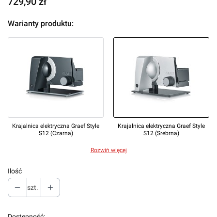
Cena
729,90 zł
Warianty produktu:
Krajalnica elektryczna Graef Style
Krajalnica elektryczna Graef Style
S12 (Czarna)
S12 (Srebrna)
Rozwiń więcej
Ilość
szt.
Dostępność: