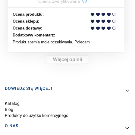
Opinia zweryfikowana
Ocena produktu:
Ocena sklepu:
Ocena dostawy:
Dodatkowy komentarz:
Produkt spełnia moje oczekiwania. Polecam
Więcej opinii
Linki w stopce
DOWIEDZ SIĘ WIĘCEJ!
Katalog
Blog
Produkty do użytku komercyjnego
O NAS