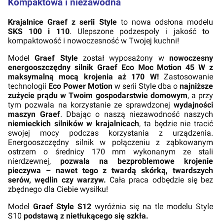
Kompaktowa i niezawodna
Krajalnice Graef z serii Style
to nowa odsłona modelu
SKS 100 i 110
. Ulepszone podzespoły i jakość to
kompaktowość i nowoczesność w Twojej kuchni!
Model
Graef Style
został wyposażony w
nowoczesny
energooszczędny silnik Graef Eco Moc Motion 45 W z
maksymalną mocą krojenia aż 170 W!
Zastosowanie
technologii
Eco Power Motion
w serii Style dba o
najniższe
zużycie prądu w Twoim gospodarstwie domowym
, a przy
tym pozwala na korzystanie ze sprawdzonej
wydajności
maszyn Graef
. Dbając o naszą niezawodność naszych
niemieckich silników w krajalnicach
, ta będzie nie tracić
swojej mocy podczas korzystania z urządzenia.
Energooszczędny silnik w połączeniu z ząbkowanym
ostrzem o średnicy 170 mm wykonanym ze stali
nierdzewnej,
pozwala na bezproblemowe krojenie
pieczywa – nawet tego z twardą skórką, twardszych
serów, wędlin czy warzyw.
Cała praca odbędzie się bez
zbędnego dla Ciebie wysiłku!
Model
Graef Style S12
wyróżnia się na tle modelu Style
S10
podstawą z nietłukącego się szkła.