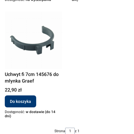
Uchwyt fi 7cm 145676 do
młynka Graef
Cena
22,90 zł
Do koszyka
Dostępność:
w dostawie (do 14
dni)
Strona
z 1