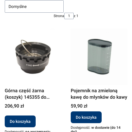
Domyślne
Strona
z 1
Górna część żarna
Pojemnik na zmieloną
(koszyk) 145355 do
kawę do młynków do kawy
młynków Graef
Cena
Cena
206,90 zł
59,90 zł
Do koszyka
Do koszyka
Dostępność:
w dostawie (do 14
Dostępność:
na wyczerpaniu
dni)