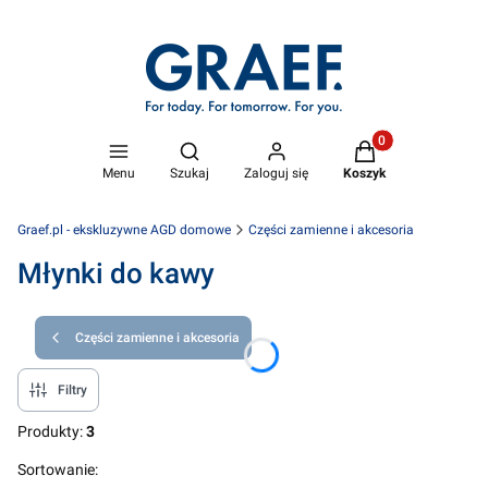
Produkty w koszyk
Otwórz wyszukiwarkę
Menu
Szukaj
Zaloguj się
Koszyk
Graef.pl - ekskluzywne AGD domowe
Części zamienne i akcesoria
Młynki do kawy
Części zamienne i akcesoria
Filtry
Produkty:
3
Lista produktów
Sortowanie: