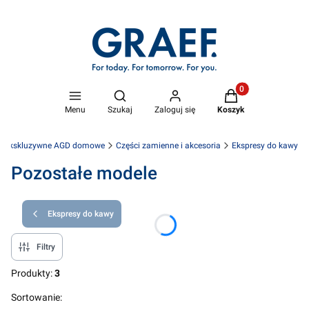
Produkty w koszyk
Otwórz wyszukiwarkę
Menu
Szukaj
Zaloguj się
Koszyk
l - ekskluzywne AGD domowe
Części zamienne i akcesoria
Ekspresy do kawy
Pozostałe modele
Ekspresy do kawy
Filtry
Produkty:
3
Lista produktów
Sortowanie: