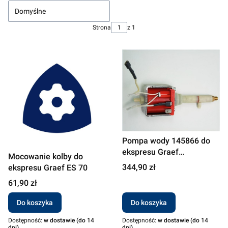
Domyślne
Strona
z 1
Pompa wody 145866 do
ekspresu Graef
Mocowanie kolby do
ES90/91/95
Cena
344,90 zł
ekspresu Graef ES 70
Cena
61,90 zł
Do koszyka
Do koszyka
Dostępność:
w dostawie (do 14
Dostępność:
w dostawie (do 14
dni)
dni)