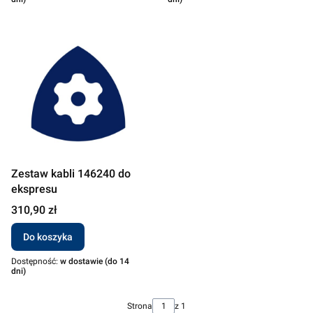
Zestaw kabli 146240 do
ekspresu
Cena
310,90 zł
Do koszyka
Dostępność:
w dostawie (do 14
dni)
Strona
z 1