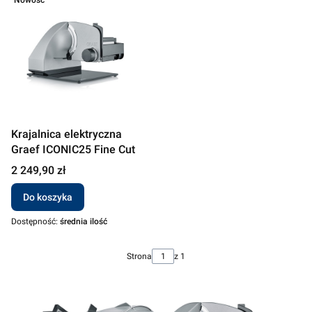
Krajalnica elektryczna
Graef ICONIC25 Fine Cut
Cena
2 249,90 zł
Do koszyka
Dostępność:
średnia ilość
Strona
z 1