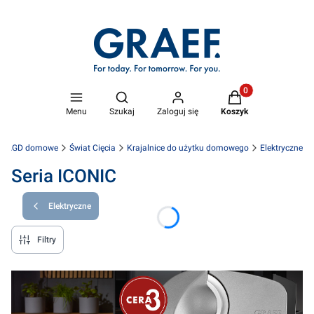
Produkty w koszyk
Otwórz wyszukiwarkę
Menu
Szukaj
Zaloguj się
Koszyk
wne AGD domowe
Świat Cięcia
Krajalnice do użytku domowego
Elektryczne
Seria ICONIC
Elektryczne
Filtry