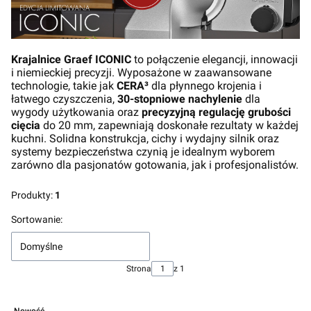
Krajalnice Graef ICONIC
to połączenie elegancji, innowacji
i niemieckiej precyzji. Wyposażone w zaawansowane
technologie, takie jak
CERA³
dla płynnego krojenia i
łatwego czyszczenia,
30-stopniowe nachylenie
dla
wygody użytkowania oraz
precyzyjną regulację grubości
cięcia
do 20 mm, zapewniają doskonałe rezultaty w każdej
kuchni. Solidna konstrukcja, cichy i wydajny silnik oraz
systemy bezpieczeństwa czynią je idealnym wyborem
zarówno dla pasjonatów gotowania, jak i profesjonalistów.
Produkty:
1
Lista produktów
Sortowanie:
Domyślne
Strona
z 1
Nowość