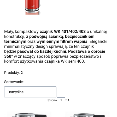
Mały, kompaktowy
czajnik WK 401/402/403
o unikalnej
konstrukcji,
z podwójną ścianką
,
bezpiecznikiem
termicznym
oraz
wymiennym filtrem wapnia
. Elegancki i
minimalistyczny design sprawiają, że ten czajnik
będzie
pasował do każdej kuchni
.
Podstawa o obrocie
360°
w znaczący sposób poprawia bezpieczeństwo i
komfort użytkowania czajnika WK serii 400.
Produkty:
2
Lista produktów
Sortowanie:
Domyślne
Strona
z 1