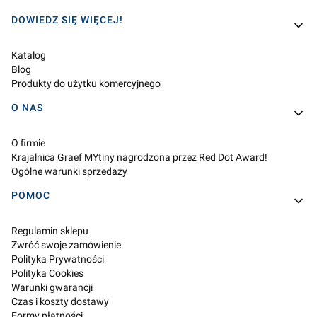
Linki w stopce
DOWIEDZ SIĘ WIĘCEJ!
Katalog
Blog
Produkty do użytku komercyjnego
O NAS
O firmie
Krajalnica Graef MYtiny nagrodzona przez Red Dot Award!
Ogólne warunki sprzedaży
POMOC
Regulamin sklepu
Zwróć swoje zamówienie
Polityka Prywatności
Polityka Cookies
Warunki gwarancji
Czas i koszty dostawy
Formy płatności