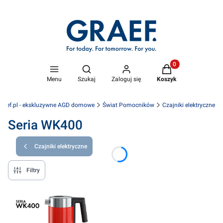
Produkty w koszyk
Otwórz wyszukiwarkę
Menu
Szukaj
Zaloguj się
Koszyk
raef.pl - ekskluzywne AGD domowe
Świat Pomocników
Czajniki elektryczne
Seria WK400
Czajniki elektryczne
Filtry