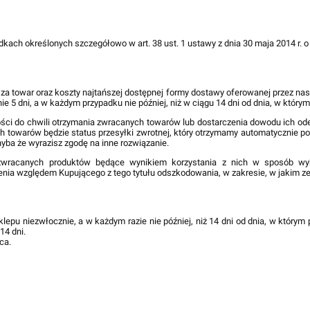
ach określonych szczegółowo w art. 38 ust. 1 ustawy z dnia 30 maja 2014 r.
 towar oraz koszty najtańszej dostępnej formy dostawy oferowanej przez nasz
ie 5 dni, a w każdym przypadku nie później, niż w ciągu 14 dni od dnia, w któ
ci do chwili otrzymania zwracanych towarów lub dostarczenia dowodu ich odes
owarów będzie status przesyłki zwrotnej, który otrzymamy automatycznie po z
hyba że wyrazisz zgodę na inne rozwiązanie.
 zwracanych produktów będące wynikiem korzystania z nich w sposób wykr
ia względem Kupującego z tego tytułu odszkodowania, w zakresie, w jakim ze
lepu niezwłocznie, a w każdym razie nie później, niż 14 dni od dnia, w który
14 dni.
ca.