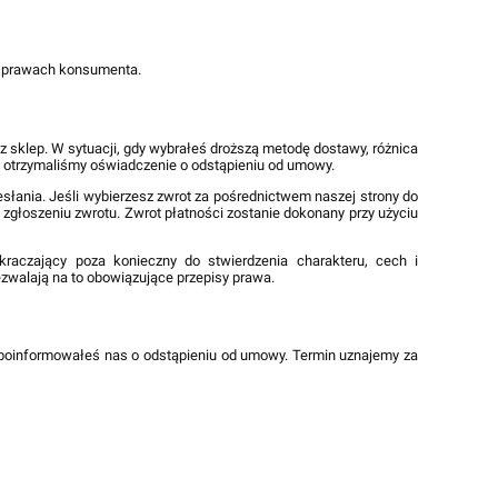
 o prawach konsumenta.
 sklep. W sytuacji, gdy wybrałeś droższą metodę dostawy, różnica
rym otrzymaliśmy oświadczenie o odstąpieniu od umowy.
łania. Jeśli wybierzesz zwrot za pośrednictwem naszej strony do
głoszeniu zwrotu. Zwrot płatności zostanie dokonany przy użyciu
aczający poza konieczny do stwierdzenia charakteru, cech i
zwalają na to obowiązujące przepisy prawa.
m poinformowałeś nas o odstąpieniu od umowy. Termin uznajemy za