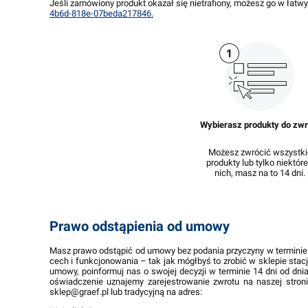
Jeśli zamówiony produkt okazał się nietrafiony, możesz go w łatw
4b6d-818e-07beda217846.
Wybierasz produkty do zwr
Możesz zwrócić wszystki
produkty lub tylko niektóre
nich, masz na to 14 dni.
Prawo odstąpienia od umowy
Masz prawo odstąpić od umowy bez podania przyczyny w terminie 1
cech i funkcjonowania – tak jak mógłbyś to zrobić w sklepie sta
umowy, poinformuj nas o swojej decyzji w terminie 14 dni od dni
oświadczenie uznajemy zarejestrowanie zwrotu na naszej stron
sklep@graef.pl
lub tradycyjną na adres: