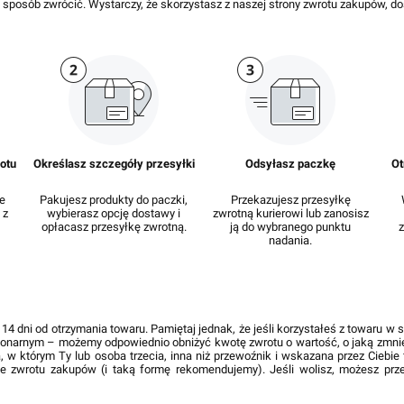
y sposób zwrócić. Wystarczy, że skorzystasz z naszej strony zwrotu zakupów, 
otu
Określasz szczegóły przesyłki
Odsyłasz paczkę
Ot
e
Pakujesz produkty do paczki,
Przekazujesz przesyłkę
 z
wybierasz opcję dostawy i
zwrotną kurierowi lub zanosisz
opłacasz przesyłkę zwrotną.
ją do wybranego punktu
nadania.
4 dni od otrzymania towaru. Pamiętaj jednak, że jeśli korzystałeś z towaru w
cjonarnym – możemy odpowiednio obniżyć kwotę zwrotu o wartość, o jaką zmnie
a, w którym Ty lub osoba trzecia, inna niż przewoźnik i wskazana przez Ciebie
ie zwrotu zakupów (i taką formę rekomendujemy). Jeśli wolisz, możesz prze