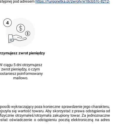
dostępnej pod adresem
https://furgonetka.pl/zwroty/e18cb57c-8212-
rzymujesz zwrot pieniędzy
W ciągu 5 dni otrzymujesz
zwrot pieniędzy, o czym
zostaniesz poinformowany
mailowo.
 sposób wykraczający poza konieczne sprawdzenie jego charakteru,
jszyła się wartość towaru. Aby skorzystać z prawa odstąpienia od
 fizycznie otrzymałeś/otrzymała zakupiony towar. Za jednoznaczne
słać oświadczenie o odstąpieniu pocztą elektroniczną na adres