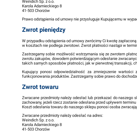
Weindich Sp. z o.o.
Karola Adamieckiego 8
41-503 Chorzów
Prawo odstąpienia od umowy nie przysługuje Kupującemu w wypadk
Zwrot pieniędzy
W przypadku odstąpienia od umowy zwrócimy Ci kwotę zapłaconą za
w kosztach nie podlega zwrotowi. Zwrot płatności nastąpi w termin
Zastrzegamy sobie możliwość wstrzymania się ze zwrotem płatnoś
zwrotu zakupów, dowodem potwierdzającym odesłanie zwracanych t
takich samych sposobów płatności, jak w pierwotnej transakcji, c
Kupujący ponosi odpowiedzialność za zmniejszenie wartości
funkcjonowania produktów. Zastrzegamy sobie prawo do dochodzen
Zwrot towaru
Zwracane przedmioty należy odesłać lub przekazać do naszego sk
zachowany, jeżeli rzecz zostanie odesłana przed upływem terminu 
Koszt odesłania towaru do naszego sklepu ponosi osoba zwracają
Zwracane przedmioty należy odesłać na adres:
Weindich Sp. z o.o.
Karola Adamieckiego 8
41-503 Chorzów