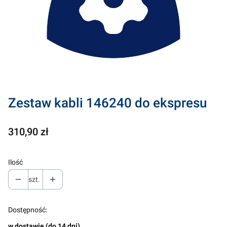
Zestaw kabli 146240 do ekspresu
Cena
310,90 zł
Ilość
szt.
Dostępność:
w dostawie (do 14 dni)