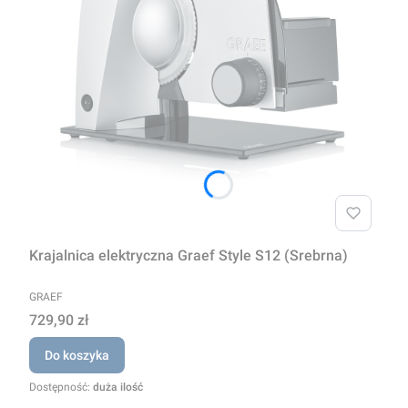
Krajalnica elektryczna Graef Style S12 (Srebrna)
PRODUCENT
GRAEF
Cena
729,90 zł
Do koszyka
Dostępność:
duża ilość