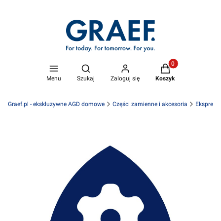
Produkty w koszyk
Otwórz wyszukiwarkę
Menu
Szukaj
Zaloguj się
Koszyk
Graef.pl - ekskluzywne AGD domowe
Części zamienne i akcesoria
Ekspresy