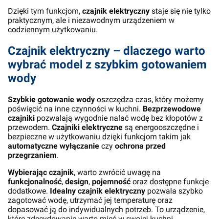
Dzięki tym funkcjom,
czajnik elektryczny
staje się nie tylko
praktycznym, ale i niezawodnym urządzeniem w
codziennym użytkowaniu.
Czajnik elektryczny – dlaczego warto
wybrać model z szybkim gotowaniem
wody
Szybkie gotowanie wody
oszczędza czas, który możemy
poświęcić na inne czynności w kuchni.
Bezprzewodowe
czajniki
pozwalają wygodnie nalać wodę bez kłopotów z
przewodem.
Czajniki elektryczne
są energooszczędne i
bezpieczne w użytkowaniu dzięki funkcjom takim jak
automatyczne wyłączanie
czy
ochrona przed
przegrzaniem
.
Wybierając czajnik
, warto zwrócić uwagę na
funkcjonalność
,
design
,
pojemność
oraz dostępne funkcje
dodatkowe.
Idealny czajnik elektryczny
pozwala szybko
zagotować wodę, utrzymać jej temperaturę oraz
dopasować ją do indywidualnych potrzeb. To urządzenie,
które zdecydowanie warto mieć w swojej kuchni.