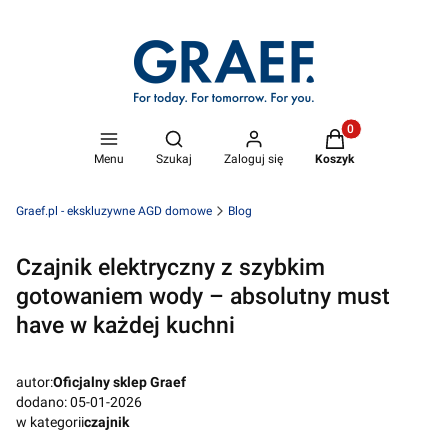
Produkty w koszyk
Otwórz wyszukiwarkę
Menu
Szukaj
Zaloguj się
Koszyk
Graef.pl - ekskluzywne AGD domowe
Blog
Czajnik elektryczny z szybkim
gotowaniem wody – absolutny must
have w każdej kuchni
autor:
Oficjalny sklep Graef
dodano: 05-01-2026
w kategorii
czajnik