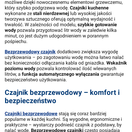
możliwe dzięki nowoczesnemu elementowi grzewczemu,
który szybko podgrzewa wodę.
Czajniki kuchenne
wykonane ze
stali nierdzewnej
lub wysokiej jakości
tworzywa sztucznego oferują optymalną wydajność i
trwałość. W zależności od modelu,
szybkie gotowanie
wody
pozwala przygotować litr wody w zaledwie kilka
minut, co jest dużym udogodnieniem w porannym
pośpiechu.
Bezprzewodowy czajnik
dodatkowo zwiększa wygodę
użytkowania – po zagotowaniu wodę można łatwo nalać
bez konieczności odłączania kabla od gniazdka.
Wskaźnik
poziomu wody
pozwala kontrolować ilość wlewanych
litrów, a
funkcja automatycznego wyłączania
gwarantuje
bezpieczeństwo użytkowania.
Czajnik bezprzewodowy – komfort i
bezpieczeństwo
Czajniki bezprzewodowe
stają się coraz bardziej
popularne w każdej kuchni. Są wygodne, ergonomiczne i
praktyczne – wystarczy podnieść czajnik z podstawy, by
nalać wodę.
Bezprzewodowe czajniki
często posiadają