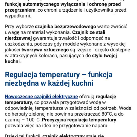
funkcję automatycznego wyłączania
i
ochronę przed
przegrzaniem
, co chroni urządzenie i użytkownika przed
wypadkami.
Przy wyborze
czajnika bezprzewodowego
warto zwrócić
uwagę na materiał wykonania.
Czajnik ze stali
nierdzewnej
gwarantuje trwałość i odporność na
uszkodzenia, podczas gdy modele wykonane z wysokiej
jakości
tworzywa sztucznego
są lżejsze i często dostępne
w atrakcyjnych kolorach, pasujących do
stylu twojej
kuchni
.
Regulacja temperatury – funkcja
niezbędna w każdej kuchni
Nowoczesne czajniki elektryczne
oferują
regulację
temperatury
, co pozwala przygotować wodę w
odpowiedniej temperaturze w zależności od potrzeb. Woda
do herbaty zielonej nie powinna przekraczać 80°C, a do
czarnej – 100°C.
Precyzyjna regulacja temperatury
pozwala więc na idealne przygotowanie naparu.
Dzięki tej funkcji,
czajnik elektryczny
staje się