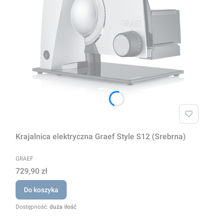
Krajalnica elektryczna Graef Style S12 (Srebrna)
PRODUCENT
GRAEF
Cena
729,90 zł
Do koszyka
Dostępność:
duża ilość