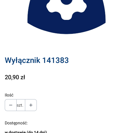
Wyłącznik 141383
Cena
20,90 zł
Ilość
szt.
Dostępność:
w dostawie (do 14 dni)