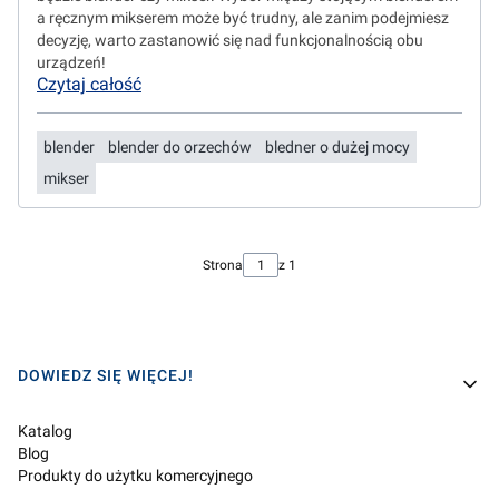
a ręcznym mikserem może być trudny, ale zanim podejmiesz
decyzję, warto zastanowić się nad funkcjonalnością obu
urządzeń!
Czytaj całość
blender
blender do orzechów
bledner o dużej mocy
mikser
Strona
z 1
Linki w stopce
DOWIEDZ SIĘ WIĘCEJ!
Katalog
Blog
Produkty do użytku komercyjnego