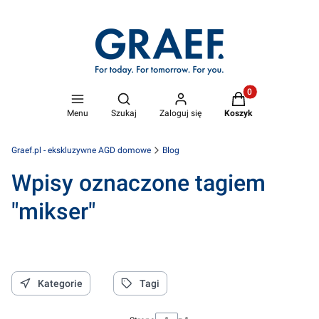
Produkty w koszyk
Otwórz wyszukiwarkę
Menu
Szukaj
Zaloguj się
Koszyk
Graef.pl - ekskluzywne AGD domowe
Blog
Wpisy oznaczone tagiem
"mikser"
Kategorie
Tagi