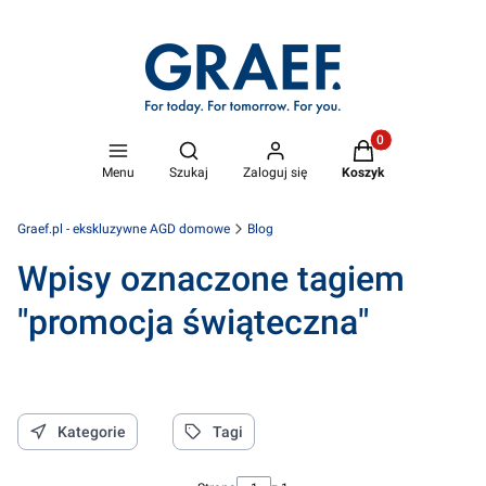
Produkty w koszyk
Otwórz wyszukiwarkę
Menu
Szukaj
Zaloguj się
Koszyk
Graef.pl - ekskluzywne AGD domowe
Blog
Wpisy oznaczone tagiem
"promocja świąteczna"
Kategorie
Tagi