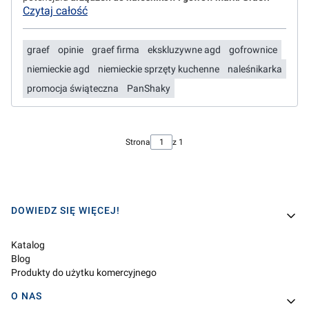
Czytaj całość
graef
opinie
graef firma
ekskluzywne agd
gofrownice
niemieckie agd
niemieckie sprzęty kuchenne
naleśnikarka
promocja świąteczna
PanShaky
Strona
z 1
Linki w stopce
DOWIEDZ SIĘ WIĘCEJ!
Katalog
Blog
Produkty do użytku komercyjnego
O NAS