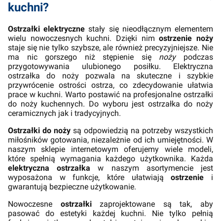
kuchni?
Ostrzałki elektryczne
stały się nieodłącznym elementem
wielu nowoczesnych kuchni. Dzięki nim
ostrzenie noży
staje się nie tylko szybsze, ale również precyzyjniejsze. Nie
ma nic gorszego niż stępienie się
noży
podczas
przygotowywania ulubionego posiłku. Elektryczna
ostrzałka do noży pozwala na skuteczne i szybkie
przywrócenie ostrości ostrza, co zdecydowanie ułatwia
prace w kuchni. Warto postawić na profesjonalne ostrzałki
do noży kuchennych. Do wyboru jest ostrzałka do noży
ceramicznych jak i tradycyjnych.
Ostrzałki do noży
są odpowiedzią na potrzeby wszystkich
miłośników gotowania, niezależnie od ich umiejętności. W
naszym sklepie internetowym oferujemy wiele modeli,
które spełnią wymagania każdego użytkownika. Każda
elektryczna ostrzałka
w naszym asortymencie jest
wyposażona w funkcje, które ułatwiają
ostrzenie
i
gwarantują bezpieczne użytkowanie.
Nowoczesne
ostrzałki
zaprojektowane są tak, aby
pasować do estetyki każdej kuchni. Nie tylko pełnią