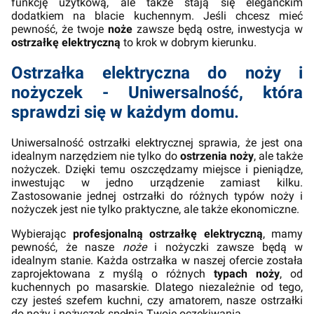
funkcję użytkową, ale także stają się eleganckim
dodatkiem na blacie kuchennym. Jeśli chcesz mieć
pewność, że twoje
noże
zawsze będą ostre, inwestycja w
ostrzałkę elektryczną
to krok w dobrym kierunku.
Ostrzałka elektryczna do noży i
nożyczek - Uniwersalność, która
sprawdzi się w każdym domu.
Uniwersalność ostrzałki elektrycznej sprawia, że jest ona
idealnym narzędziem nie tylko do
ostrzenia noży
, ale także
nożyczek. Dzięki temu oszczędzamy miejsce i pieniądze,
inwestując w jedno urządzenie zamiast kilku.
Zastosowanie jednej ostrzałki do różnych typów noży i
nożyczek jest nie tylko praktyczne, ale także ekonomiczne.
Wybierając
profesjonalną ostrzałkę elektryczną
, mamy
pewność, że nasze
noże
i nożyczki zawsze będą w
idealnym stanie. Każda ostrzałka w naszej ofercie została
zaprojektowana z myślą o różnych
typach noży
, od
kuchennych po masarskie. Dlatego niezależnie od tego,
czy jesteś szefem kuchni, czy amatorem, nasze ostrzałki
do noży i nożyczek spełnią Twoje oczekiwania.