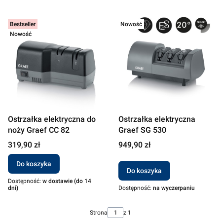
Bestseller
Nowość
Nowość
Ostrzałka elektryczna do
Ostrzałka elektryczna
noży Graef CC 82
Graef SG 530
Cena
Cena
319,90 zł
949,90 zł
Do koszyka
Do koszyka
Dostępność:
w dostawie (do 14
dni)
Dostępność:
na wyczerpaniu
Strona
z 1