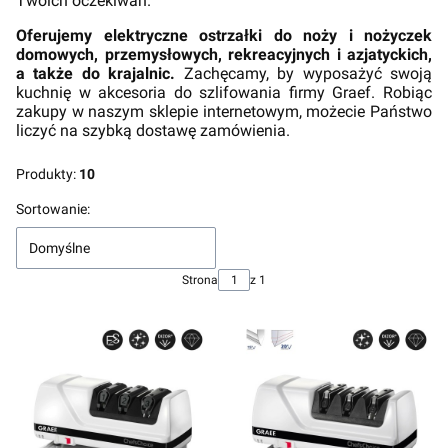
Twoich oczekiwań.
Oferujemy elektryczne ostrzałki do noży i nożyczek
domowych, przemysłowych, rekreacyjnych i azjatyckich,
a także do krajalnic.
Zachęcamy, by wyposażyć swoją
kuchnię w akcesoria do szlifowania firmy Graef. Robiąc
zakupy w naszym sklepie internetowym, możecie Państwo
liczyć na szybką dostawę zamówienia.
Produkty:
10
Lista produktów
Sortowanie:
Domyślne
Strona
z 1