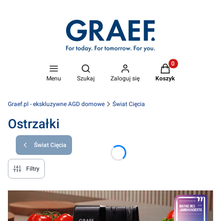
Produkty w koszyk
Otwórz wyszukiwarkę
Menu
Szukaj
Zaloguj się
Koszyk
Graef.pl - ekskluzywne AGD domowe
Świat Cięcia
Ostrzałki
Świat Cięcia
Filtry