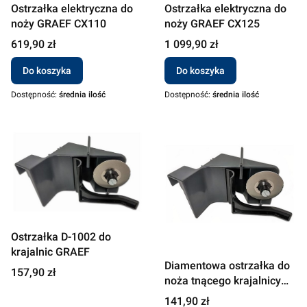
Ostrzałka elektryczna do
Ostrzałka elektryczna do
noży GRAEF CX110
noży GRAEF CX125
Cena
Cena
619,90 zł
1 099,90 zł
Do koszyka
Do koszyka
Dostępność:
średnia ilość
Dostępność:
średnia ilość
Ostrzałka D-1002 do
krajalnic GRAEF
Diamentowa ostrzałka do
Cena
157,90 zł
noża tnącego krajalnicy
Graef D-1000
Cena
141,90 zł