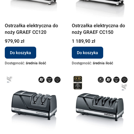
Ostrzałka elektryczna do
Ostrzałka elektryczna do
noży GRAEF CC120
noży GRAEF CC150
Cena
Cena
979,90 zł
1 189,90 zł
Do koszyka
Do koszyka
Dostępność:
średnia ilość
Dostępność:
średnia ilość